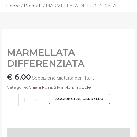
Vai
Home
Prodotti
MARMELLATA DIFFERENZIATA
al
contenuto
MARMELLATA
DIFFERENZIATA
quantità
MARMELLATA
DIFFERENZIATA
€
6,00
Spedizione gratuita per l'Italia
Categorie:
Chiara Rossi
,
Silvia Mori
,
Trottole
AGGIUNGI AL CARRELLO
-
+
Informazioni aggiuntive