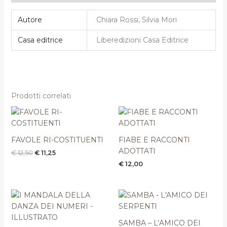
Autore
Chiara Rossi, Silvia Mori
Casa editrice
Liberedizioni Casa Editrice
Prodotti correlati
Il
Il
prezzo
prezzo
originale
attuale
era:
è:
FAVOLE RI-COSTITUENTI
FIABE E RACCONTI
€ 12,50.
€ 11,25.
ADOTTATI
€
12,50
€
11,25
€
12,00
Il
Il
Il
Il
prezzo
prezzo
prezzo
prezzo
originale
attuale
originale
attuale
era:
è:
era:
è:
SAMBA – L’AMICO DEI
€ 14,50.
€ 13,05.
€ 12,50.
€ 11,25.