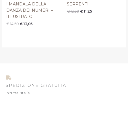
I MANDALA DELLA
SERPENTI
DANZA DEI NUMERI –
€
12,50
€
11,25
ILLUSTRATO
€
14,50
€
13,05
SPEDIZIONE GRATUITA
In tutta l'Italia