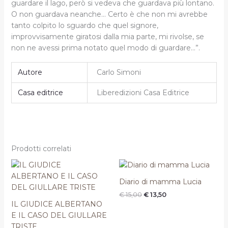
guardare il lago, però si vedeva che guardava più lontano.
O non guardava neanche… Certo è che non mi avrebbe
tanto colpito lo sguardo che quel signore,
improvvisamente giratosi dalla mia parte, mi rivolse, se
non ne avessi prima notato quel modo di guardare…”.
Autore
Carlo Simoni
Casa editrice
Liberedizioni Casa Editrice
Prodotti correlati
Il
Il
Il
Il
prezzo
prezzo
prezzo
prezzo
originale
attuale
originale
attuale
Diario di mamma Lucia
era:
è:
era:
è:
€
15,00
€
13,50
€ 15,00.
€ 13,50.
€ 15,00.
€ 13,50.
IL GIUDICE ALBERTANO
E IL CASO DEL GIULLARE
TRISTE