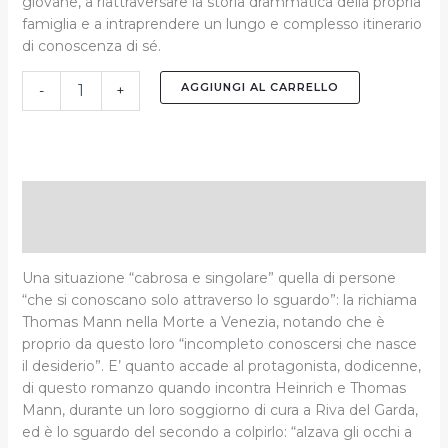
giovane, a riattraversare la storia drammatica della propria
famiglia e a intraprendere un lungo e complesso itinerario
di conoscenza di sé.
AGGIUNGI AL CARRELLO
-
+
Descrizione
Informazioni aggiuntive
Una situazione “cabrosa e singolare” quella di persone
“che si conoscano solo attraverso lo sguardo”: la richiama
Thomas Mann nella Morte a Venezia, notando che è
proprio da questo loro “incompleto conoscersi che nasce
il desiderio”. E’ quanto accade al protagonista, dodicenne,
di questo romanzo quando incontra Heinrich e Thomas
Mann, durante un loro soggiorno di cura a Riva del Garda,
ed è lo sguardo del secondo a colpirlo: “alzava gli occhi a