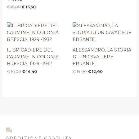
€
15,00
€
13,50
Il
Il
Il
Il
prezzo
prezzo
prezzo
prezzo
originale
attuale
originale
attuale
era:
è:
era:
è:
€ 16,00.
€ 14,40.
€ 14,00.
€ 12,60.
IL BRIGADIERE DEL
ALESSANDRO, LA STORIA
CARMINE IN COLONIA
DI UN CAVALIERE
BRESCIA, 1929 -1932
ERRANTE
€
16,00
€
14,40
€
14,00
€
12,60
SPEDIZIONE GRATUITA