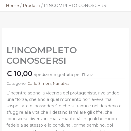
Vai
Home
Prodotti
L’INCOMPLETO CONOSCERSI
al
contenuto
L'INCOMPLETO
CONOSCERSI
quantità
L’INCOMPLETO
CONOSCERSI
€
10,00
Spedizione gratuita per l'Italia
Categorie:
Carlo Simoni
,
Narrativa
L’incontro segna la vicenda del protagonista, rivelandogli
una “forza, che fino a quel momento non aveva mai
sospettato di possedere” e che si traduce nel desiderio di
sfuggire alla vita che il destino familiare gli offre, che
conoscerà
diversioni ma si manterrà
in qualche modo
fedele a se stesso e lo condurrà , prima bambino, poi