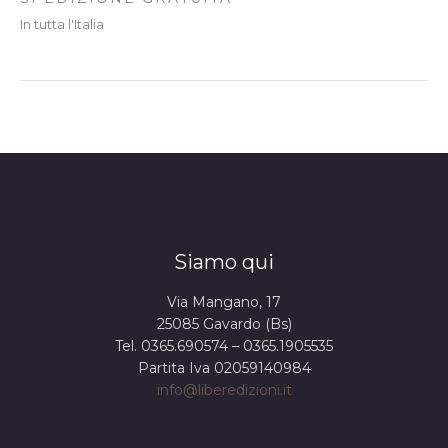
In tutta l'Italia
Siamo qui
Via Mangano, 17
25085 Gavardo (Bs)
Tel. 0365.690574 – 0365.1905535
Partita Iva 02059140984
info@liberedizioni.it