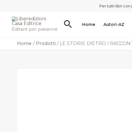
Vai
Per tutti libri c
al
contenuto
Cerca
Home
Autori-AZ
Editare per passione
Home
Prodotti
LE STORIE DIETRO I RACCO