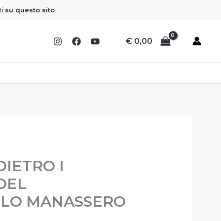
ti
su questo sito
€
0,00
l
DIETRO I
prezzo
DEL
le
attuale
LLO MANASSERO
è:
.
€ 15,30.