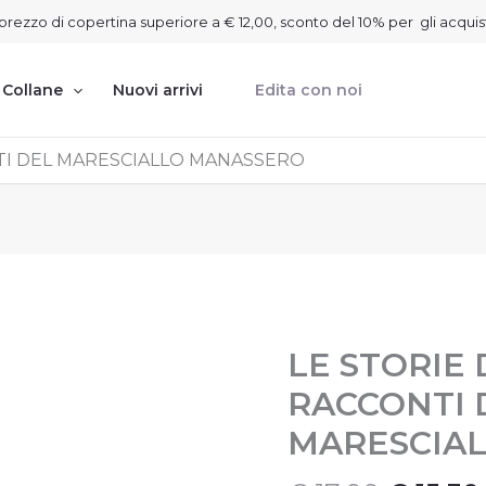
on prezzo di copertina superiore a € 12,00, sconto del 10% per gli acquis
Collane
Nuovi arrivi
Edita con noi
NTI DEL MARESCIALLO MANASSERO
Il
I
LE STORIE 
LE
STORIE
prezzo
RACCONTI 
DIETRO
origina
I
MARESCIA
era:
RACCONTI
€ 17,00
DEL