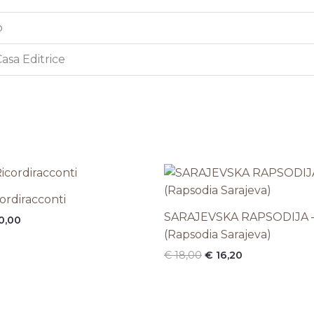
o
Casa Editrice
Il
Il
prezzo
prezzo
originale
attuale
ordiracconti
era:
è:
SARAJEVSKA RAPSODIJA 
0,00
€ 18,00.
€ 16,20.
(Rapsodia Sarajeva)
€
18,00
€
16,20