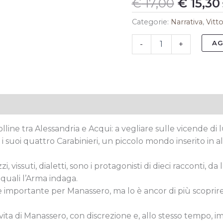
MARESCIALLO
€
17,00
€
15,30
MANASSERO
quantità
Categorie:
Narrativa
,
Vitto
AG
-
+
tive
ine tra Alessandria e Acqui: a vegliare sulle vicende di lu
 suoi quattro Carabinieri, un piccolo mondo inserito in alt
i, vissuti, dialetti, sono i protagonisti di dieci racconti, d
 quali l’Arma indaga.
 importante per Manassero, ma lo è ancor di più scoprire co
vita di Manassero, con discrezione e, allo stesso tempo, im