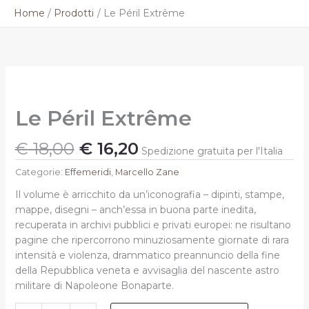
Vai
Home
Prodotti
Le Péril Extrême
al
contenuto
Il
Il
Le
prezzo
prezzo
Péril
originale
attuale
Extrême
Le Péril Extrême
quantità
era:
è:
€ 18,00.
€ 16,20.
€
18,00
€
16,20
Spedizione gratuita per l'Italia
Categorie:
Effemeridi
,
Marcello Zane
Il volume è arricchito da un’iconografia – dipinti, stampe,
mappe, disegni – anch’essa in buona parte inedita,
recuperata in archivi pubblici e privati europei: ne risultano
pagine che ripercorrono minuziosamente giornate di rara
intensità e violenza, drammatico preannuncio della fine
della Repubblica veneta e avvisaglia del nascente astro
militare di Napoleone Bonaparte.