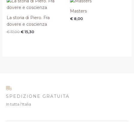
prezzo
prezzo
originale
attuale
Masters
era:
è:
La storia di Piero. Fra
€
8,00
€ 17,00.
€ 15,30.
dovere e coscienza
€
17,00
€
15,30
SPEDIZIONE GRATUITA
In tutta l'Italia