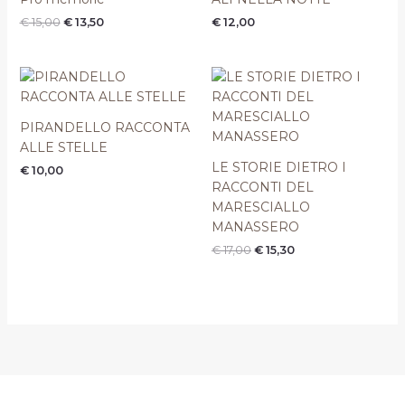
era:
è:
€
15,00
€
13,50
€
12,00
€ 15,00.
€ 13,50.
Il
Il
prezzo
prezzo
originale
attuale
era:
è:
PIRANDELLO RACCONTA
€ 17,00.
€ 15,30.
ALLE STELLE
LE STORIE DIETRO I
€
10,00
RACCONTI DEL
MARESCIALLO
MANASSERO
€
17,00
€
15,30