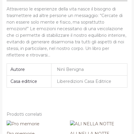
Attraverso le esperienze della vita
nasce il bisogno di
trasmettere ad altre persone un messaggio:
“Cercate di
non essere solo mente e fisico, ma soprattutto
emozioni!”
Le emozioni necessitano di una veicolazione
che ci permette di stabilizzare il nostro equilibrio interiore,
evitando di generare disarmonia tra tutti gli aspetti di noi
stessi, in particolare, nel nostro corpo.
Un libro per
riflettere e ritrovarsi…
Autore
Ninì Benigna
Casa editrice
Liberedizioni Casa Editrice
Prodotti correlati
Il
Il
prezzo
prezzo
originale
attuale
Pro memorie
ALI NELLA NOTTE