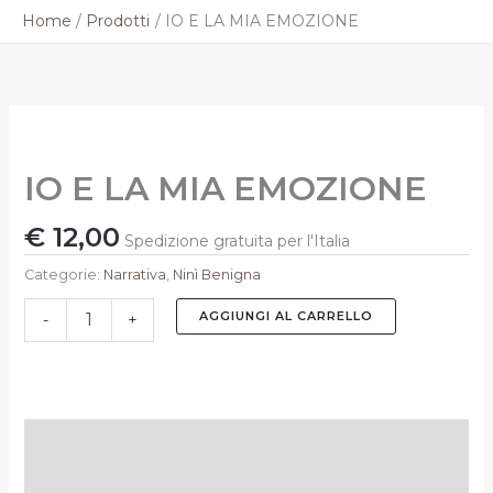
Vai
Home
Prodotti
IO E LA MIA EMOZIONE
al
contenuto
IO
E
LA
IO E LA MIA EMOZIONE
MIA
EMOZIONE
€
12,00
quantità
Spedizione gratuita per l'Italia
Categorie:
Narrativa
,
Ninì Benigna
AGGIUNGI AL CARRELLO
-
+
Descrizione
Informazioni aggiuntive