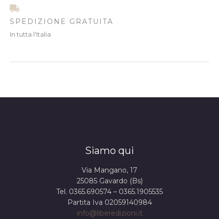
SPEDIZIONE GRATUITA
In tutta l'Italia
Siamo qui
Via Mangano, 17
25085 Gavardo (Bs)
Tel. 0365.690574 – 0365.1905535
Partita Iva 02059140984
info@liberedizioni.it