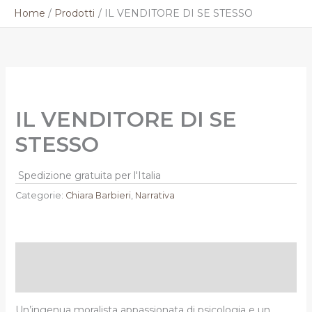
Vai
Home
Prodotti
IL VENDITORE DI SE STESSO
al
contenuto
IL VENDITORE DI SE
STESSO
Spedizione gratuita per l'Italia
Categorie:
Chiara Barbieri
,
Narrativa
Descrizione
Informazioni aggiuntive
Un’ingenua moralista appassionata di psicologia e un