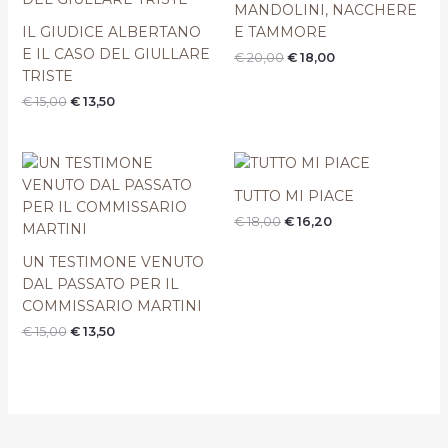
MANDOLINI, NACCHERE
€ 15,00.
€ 13,50.
€ 20,00.
€ 18,00.
IL GIUDICE ALBERTANO
E TAMMORE
E IL CASO DEL GIULLARE
€
20,00
€
18,00
TRISTE
€
15,00
€
13,50
Il
Il
Il
Il
prezzo
prezzo
prezzo
prezzo
originale
attuale
originale
attuale
TUTTO MI PIACE
era:
è:
era:
è:
€
18,00
€
16,20
€ 15,00.
€ 13,50.
€ 18,00.
€ 16,20.
UN TESTIMONE VENUTO
DAL PASSATO PER IL
COMMISSARIO MARTINI
€
15,00
€
13,50