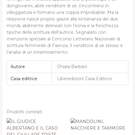
dongiovanni, abile venditore di sé, s’incontrano in
villeggiatura e formano una coppia improbabile.
Ma la
relazione nasce proprio grazie alla lontananza dei due
mondi, abilmente delineati con l’ironia e la freschezza
tipiche della scrittura dell’autrice.
Segnalato con
menzione speciale al Concorso Letterario Nazionale di
scrittura femminile di Faenza, Il venditore di se stesso è
l’analisi di un innamoramento.
Autore
Chiara Barbieri
Casa editrice
Liberedizioni Casa Editrice
Prodotti correlati
Il
Il
Il
Il
prezzo
prezzo
prezzo
prezzo
originale
attuale
originale
attuale
era:
è:
era:
è: