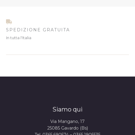
SPEDIZIONE GRATUITA
In tutta l'Italia
Siamo qui
Via Mangano, 17
25085 Gavardo (Bs)
Tel. 0365.690574 – 0365.1905535