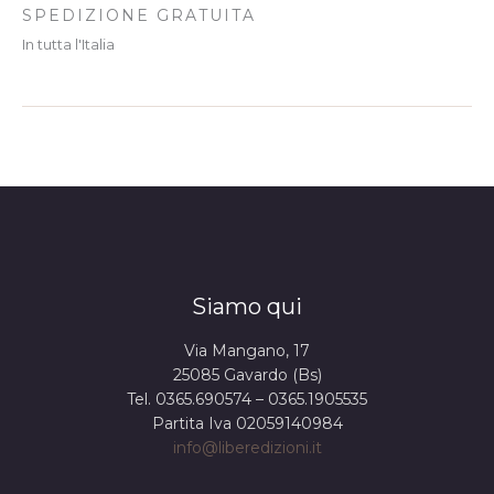
SPEDIZIONE GRATUITA
In tutta l'Italia
Siamo qui
Via Mangano, 17
25085 Gavardo (Bs)
Tel. 0365.690574 – 0365.1905535
Partita Iva 02059140984
info@liberedizioni.it