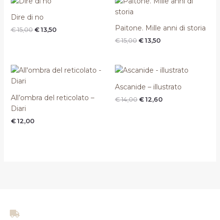
prezzo
prezzo
prezzo
prezzo
originale
attuale
originale
attuale
Dire di no
era:
è:
era:
è:
Paitone. Mille anni di storia
€
15,00
€
13,50
€ 15,00.
€ 13,50.
€ 15,00.
€ 13,50.
€
15,00
€
13,50
Il
Il
prezzo
prezzo
originale
attuale
Ascanide – illustrato
era:
è:
All’ombra del reticolato –
€
14,00
€
12,60
€ 14,00.
€ 12,60.
Diari
€
12,00