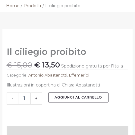
Vai
Home
Prodotti
Il ciliegio proibito
al
contenuto
Il
Il
Il
prezzo
prezzo
ciliegio
originale
attuale
proibito
Il ciliegio proibito
quantità
era:
è:
€ 15,00.
€ 13,50.
€
15,00
€
13,50
Spedizione gratuita per l'Italia
Categorie:
Antonio Abastanotti
,
Effemeridi
Illustrazioni in copertina di Chiara Abastanotti
AGGIUNGI AL CARRELLO
-
+
Descrizione