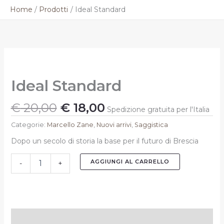
Vai
Home
Prodotti
Ideal Standard
al
contenuto
Il
Il
Ideal
prezzo
prezzo
Standard
originale
attuale
quantità
Ideal Standard
era:
è:
€ 20,00.
€ 18,00.
€
20,00
€
18,00
Spedizione gratuita per l'Italia
Categorie:
Marcello Zane
,
Nuovi arrivi
,
Saggistica
Dopo un secolo di storia la base per il futuro di Brescia
AGGIUNGI AL CARRELLO
-
+
Descrizione