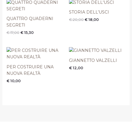
Il
Il
Il
Il
prezzo
prezzo
prezzo
prezzo
originale
attuale
originale
attuale
STORIA DELL’USCI
era:
è:
era:
è:
QUATTRO QUADERNI
€
20,00
€
18,00
€ 17,00.
€ 15,30.
€ 20,00.
€ 18,00.
SEGRETI
€
17,00
€
15,30
GIANNETTO VALZELLI
PER COSTRUIRE UNA
€
12,00
NUOVA REALTÀ
€
10,00