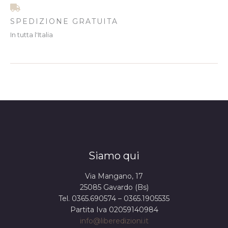
SPEDIZIONE GRATUITA
In tutta l'Italia
Siamo qui
Via Mangano, 17
25085 Gavardo (Bs)
Tel. 0365.690574 – 0365.1905535
Partita Iva 02059140984
info@liberedizioni.it