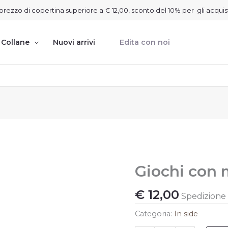
on prezzo di copertina superiore a € 12,00, sconto del 10% per gli acquis
Collane
Nuovi arrivi
Edita con noi
Giochi con
Giochi
con
me?
€
12,00
Spedizione g
quantità
Categoria:
In side