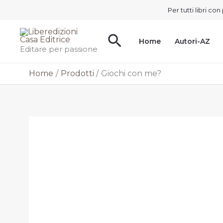
Vai
Per tutti libri c
al
contenuto
Cerca
Home
Autori-AZ
Editare per passione
Home
Prodotti
Giochi con me?