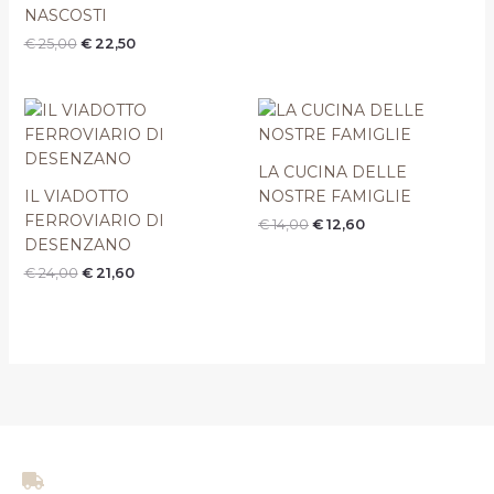
NASCOSTI
€
25,00
€
22,50
Il
Il
Il
Il
prezzo
prezzo
prezzo
prezzo
originale
attuale
originale
attuale
era:
è:
era:
è:
LA CUCINA DELLE
€ 24,00.
€ 21,60.
€ 14,00.
€ 12,60.
IL VIADOTTO
NOSTRE FAMIGLIE
FERROVIARIO DI
€
14,00
€
12,60
DESENZANO
€
24,00
€
21,60