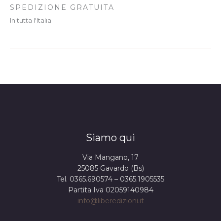
SPEDIZIONE GRATUITA
In tutta l'Italia
Siamo qui
Via Mangano, 17
25085 Gavardo (Bs)
Tel. 0365.690574 – 0365.1905535
Partita Iva 02059140984
info@liberedizioni.it