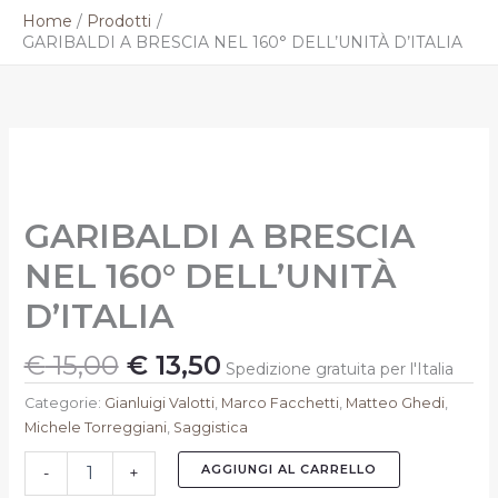
Vai
Home
Prodotti
al
GARIBALDI A BRESCIA NEL 160° DELL’UNITÀ D’ITALIA
contenuto
Il
Il
GARIBALDI
prezzo
prezzo
A
originale
attuale
BRESCIA
NEL
era:
è:
GARIBALDI A BRESCIA
160°
€ 15,00.
€ 13,50.
DELL'UNITÀ
NEL 160° DELL’UNITÀ
D'ITALIA
quantità
D’ITALIA
€
15,00
€
13,50
Spedizione gratuita per l'Italia
Categorie:
Gianluigi Valotti
,
Marco Facchetti
,
Matteo Ghedi
,
Michele Torreggiani
,
Saggistica
AGGIUNGI AL CARRELLO
-
+