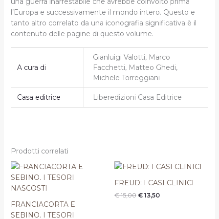
una guerra inarrestabile che avrebbe coinvolto prima
l’Europa e successivamente il mondo intero. Questo e
tanto altro correlato da una iconografia significativa è il
contenuto delle pagine di questo volume.
Gianluigi Valotti, Marco
A cura di
Facchetti, Matteo Ghedi,
Michele Torreggiani
Casa editrice
Liberedizioni Casa Editrice
Prodotti correlati
Il
Il
Il
Il
prezzo
prezzo
prezzo
prezzo
originale
attuale
originale
attuale
FREUD: I CASI CLINICI
era:
è:
era:
è:
€
15,00
€
13,50
€ 25,00.
€ 22,50.
€ 15,00.
€ 13,50.
FRANCIACORTA E
SEBINO. I TESORI