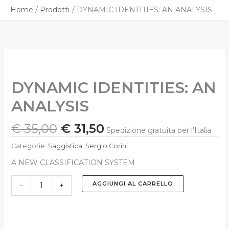
Vai
Home
Prodotti
DYNAMIC IDENTITIES: AN ANALYSIS
al
contenuto
Il
Il
DYNAMIC
prezzo
prezzo
IDENTITIES:
originale
attuale
AN
DYNAMIC IDENTITIES: AN
ANALYSIS
era:
è:
quantità
€ 35,00.
€ 31,50.
ANALYSIS
€
35,00
€
31,50
Spedizione gratuita per l'Italia
Categorie:
Saggistica
,
Sergio Corini
A NEW CLASSIFICATION SYSTEM
AGGIUNGI AL CARRELLO
-
+