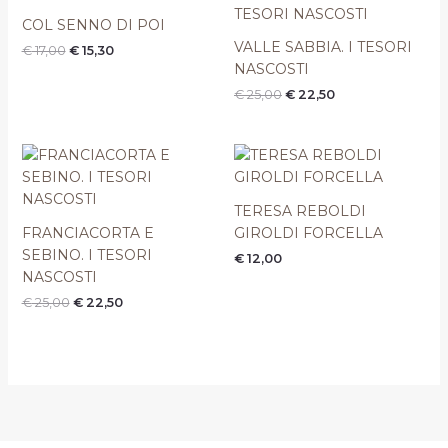
prezzo
prezzo
prezzo
prezzo
originale
attuale
originale
attuale
COL SENNO DI POI
era:
è:
era:
è:
VALLE SABBIA. I TESORI
€
17,00
€
15,30
€ 17,00.
€ 15,30.
€ 25,00.
€ 22,50.
NASCOSTI
€
25,00
€
22,50
Il
Il
prezzo
prezzo
originale
attuale
era:
è:
TERESA REBOLDI
€ 25,00.
€ 22,50.
FRANCIACORTA E
GIROLDI FORCELLA
SEBINO. I TESORI
€
12,00
NASCOSTI
€
25,00
€
22,50