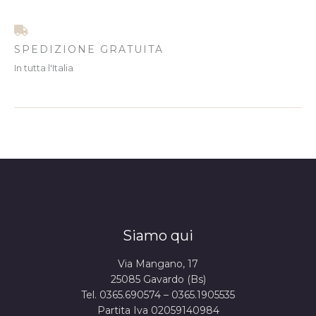
SPEDIZIONE GRATUITA
In tutta l'Italia
Siamo qui
Via Mangano, 17
25085 Gavardo (Bs)
Tel. 0365.690574 – 0365.1905535
Partita Iva 02059140984