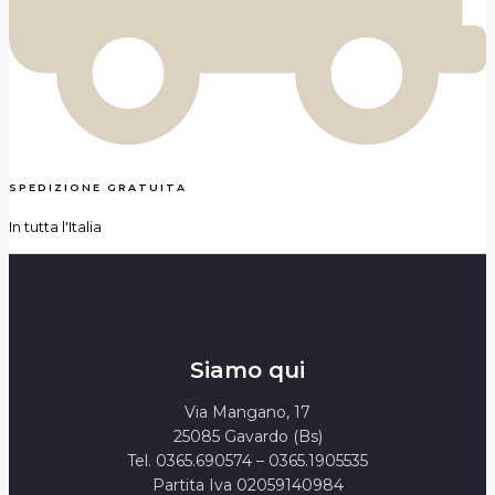
SPEDIZIONE GRATUITA
In tutta l'Italia
Siamo qui
Via Mangano, 17
25085 Gavardo (Bs)
Tel. 0365.690574 – 0365.1905535
Partita Iva 02059140984