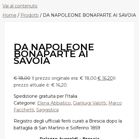
Vai al contenuto
Home
Prodotti
DA NAPOLEONE BONAPARTE AI SAVOIA
DA NAPOLEONE
BONAPARTE AI
SAVOIA
€
18,00
Il prezzo originale era: € 18,00.
€
16,20
Il
prezzo attuale è: € 16,20.
Spedizione gratuita per l'Italia
Categorie:
Elena Abbiatico
,
Gianluigi Valotti
,
Marco
Facchetti
,
Saggistica
Registro degli ufficiali feriti curati a Brescia dopo la
battaglia di San Martino e Solferino 1859
Palazzo Averoldi – Brescia