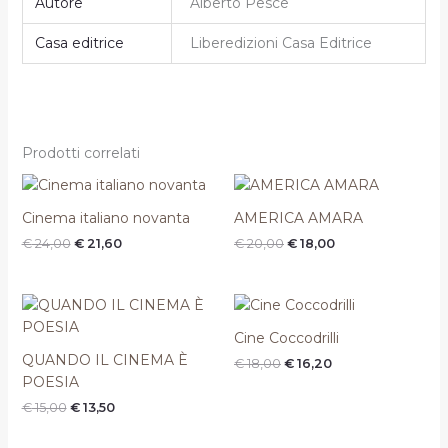
Autore
Alberto Pesce
Casa editrice
Liberedizioni Casa Editrice
Prodotti correlati
Il
Il
Il
Il
prezzo
prezzo
prezzo
prezzo
originale
attuale
originale
attuale
Cinema italiano novanta
AMERICA AMARA
era:
è:
era:
è:
€
24,00
€
21,60
€
20,00
€
18,00
€ 24,00.
€ 21,60.
€ 20,00.
€ 18,00.
Il
Il
Il
Il
prezzo
prezzo
prezzo
prezzo
originale
attuale
originale
attuale
Cine Coccodrilli
era:
è:
era:
è:
QUANDO IL CINEMA È
€
18,00
€
16,20
€ 15,00.
€ 13,50.
€ 18,00.
€ 16,20.
POESIA
€
15,00
€
13,50