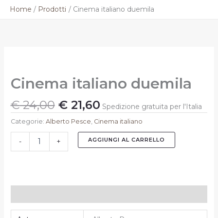
Vai
Home
Prodotti
Cinema italiano duemila
al
contenuto
Il
Il
Cinema
prezzo
prezzo
italiano
originale
attuale
duemila
Cinema italiano duemila
quantità
era:
è:
€ 24,00.
€ 21,60.
€
24,00
€
21,60
Spedizione gratuita per l'Italia
Categorie:
Alberto Pesce
,
Cinema italiano
AGGIUNGI AL CARRELLO
-
+
Informazioni aggiuntive