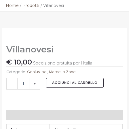
Vai
Home
Prodotti
Villanovesi
al
contenuto
Villanovesi
quantità
Villanovesi
€
10,00
Spedizione gratuita per l'Italia
Categorie:
Genius loci
,
Marcello Zane
AGGIUNGI AL CARRELLO
-
+
Informazioni aggiuntive