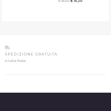
€
18,00
€
16,20
SPEDIZIONE GRATUITA
In tutta l'Italia