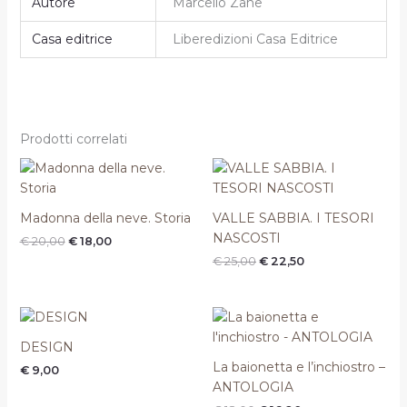
Autore
Marcello Zane
Casa editrice
Liberedizioni Casa Editrice
Prodotti correlati
Il
Il
Il
Il
prezzo
prezzo
prezzo
prezzo
originale
attuale
originale
attuale
era:
è:
era:
è:
Madonna della neve. Storia
VALLE SABBIA. I TESORI
€ 20,00.
€ 18,00.
€ 25,00.
€ 22,50.
NASCOSTI
€
20,00
€
18,00
€
25,00
€
22,50
Il
Il
prezzo
prezzo
originale
attuale
DESIGN
era:
è:
La baionetta e l’inchiostro –
€
9,00
€ 18,00.
€ 16,20.
ANTOLOGIA