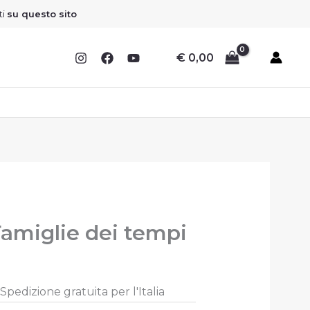
ti
su questo sito
€
0,00
Il
Famiglie dei tempi
prezzo
le
attuale
è:
Spedizione gratuita per l'Italia
.
€ 16,20.