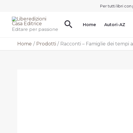
Vai
Per tutti libri c
al
contenuto
Cerca
Home
Autori-AZ
Editare per passione
Home
Prodotti
Racconti – Famiglie dei tempi 