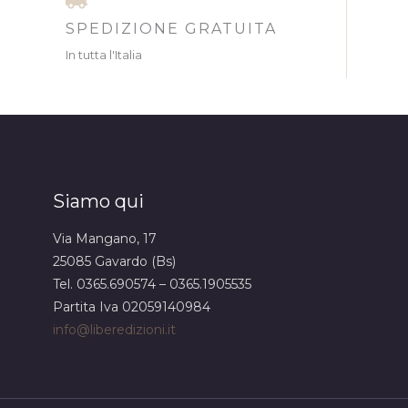
SPEDIZIONE GRATUITA
In tutta l'Italia
Siamo qui
Via Mangano, 17
25085 Gavardo (Bs)
Tel. 0365.690574 – 0365.1905535
Partita Iva 02059140984
info@liberedizioni.it