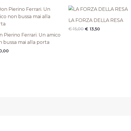
Il
Il
prezzo
prezzo
originale
attuale
LA FORZA DELLA RESA
era:
è:
€
15,00
€
13,50
€ 15,00.
€ 13,50.
 Pierino Ferrari. Un amico
 bussa mai alla porta
0,00