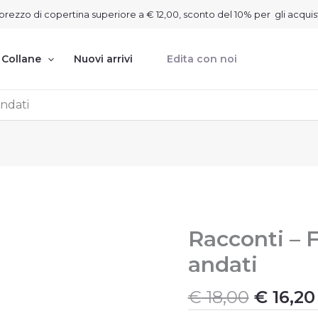
on prezzo di copertina superiore a € 12,00, sconto del 10% per gli acquis
Collane
Nuovi arrivi
Edita con noi
andati
Il
Racconti – 
Racconti
-
prezzo
andati
Famiglie
origina
dei
era:
tempi
€
18,00
€
16,20
€ 18,00
andati