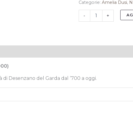
quantità
Categorie:
Amelia Dusi
,
N
AG
-
+
tive
900)
tà di Desenzano del Garda dal ‘700 a oggi.