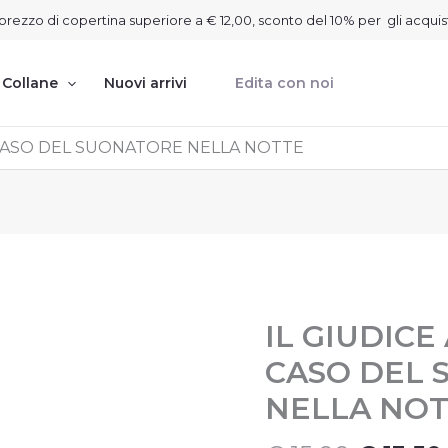
on prezzo di copertina superiore a € 12,00, sconto del 10% per gli acquis
Collane
Nuovi arrivi
Edita con noi
L CASO DEL SUONATORE NELLA NOTTE
Il
I
IL GIUDICE
IL
GIUDICE
prezzo
CASO DEL
ALBERTANO
origina
E
NELLA NO
era:
IL
€ 15,00
CASO