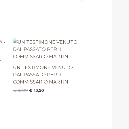
Il
Il
prezzo
prezzo
originale
attuale
era:
è:
–
€ 15,00.
€ 13,50.
UN TESTIMONE VENUTO
DAL PASSATO PER IL
COMMISSARIO MARTINI
€
15,00
€
13,50