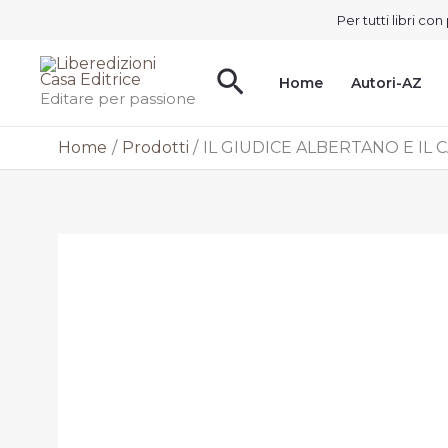
Vai
Per tutti libri c
al
contenuto
Cerca
Home
Autori-AZ
Editare per passione
Home
Prodotti
IL GIUDICE ALBERTANO E I