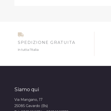
SPEDIZIONE GRATUITA
In tutta l'Italia
Siamo qui
Via Mangano, 17
25085 Gavardo (Bs)