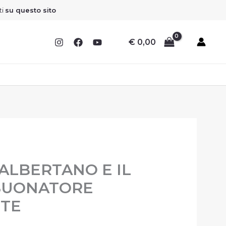
ti
su questo sito
€
0,00
l
 ALBERTANO E IL
prezzo
 SUONATORE
le
attuale
TTE
è:
.
€ 13,50.