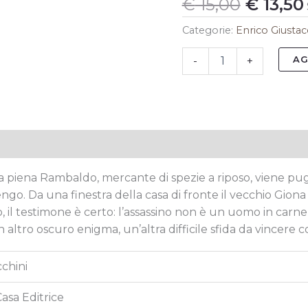
DEL
€
15,00
€
13,50
SUONATORE
NELLA
Categorie:
Enrico Giustac
NOTTE
quantità
AG
-
+
tive
na piena
Rambaldo, mercante di spezie a riposo,
viene pug
dengo.
Da una finestra della casa di fronte
il vecchio Giona 
, il testimone è certo:
l’assassino non è un uomo in carne
un altro oscuro enigma,
un’altra difficile sfida da vincere
c
cchini
Casa Editrice