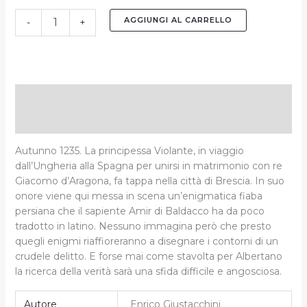
AGGIUNGI AL CARRELLO
-
+
Descrizione
Informazioni aggiuntive
Autunno 1235. La principessa Violante,
in viaggio
dall’Ungheria alla Spagna
per unirsi in matrimonio
con re
Giacomo d’Aragona,
fa tappa nella città di Brescia.
In suo
onore viene qui messa in scena
un’enigmatica fiaba
persiana
che il sapiente Amir di Baldacco
ha da poco
tradotto in latino.
Nessuno immagina però che presto
quegli enigmi riaffioreranno a disegnare
i contorni di un
crudele delitto.
E forse mai come stavolta
per Albertano
la ricerca della verità
sarà una sfida difficile e angosciosa.
Autore
Enrico Giustacchini