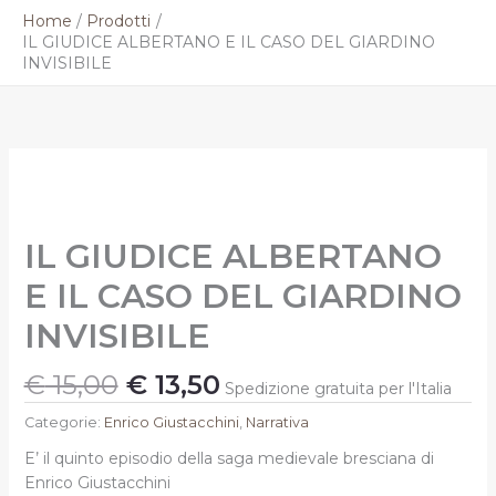
Vai
Home
Prodotti
al
IL GIUDICE ALBERTANO E IL CASO DEL GIARDINO
contenuto
INVISIBILE
Il
Il
IL
prezzo
prezzo
GIUDICE
originale
attuale
ALBERTANO
E
era:
è:
IL GIUDICE ALBERTANO
IL
€ 15,00.
€ 13,50.
CASO
E IL CASO DEL GIARDINO
DEL
GIARDINO
INVISIBILE
INVISIBILE
quantità
€
15,00
€
13,50
Spedizione gratuita per l'Italia
Categorie:
Enrico Giustacchini
,
Narrativa
E’ il quinto episodio della saga medievale bresciana di
Enrico Giustacchini