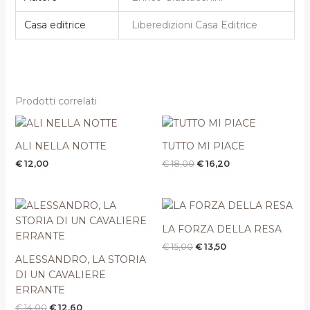
Casa editrice
Liberedizioni Casa Editrice
Prodotti correlati
Il
Il
prezzo
prezzo
originale
attuale
ALI NELLA NOTTE
TUTTO MI PIACE
era:
è:
€
12,00
€
18,00
€
16,20
€ 18,00.
€ 16,20.
Il
Il
Il
Il
prezzo
prezzo
prezzo
prezzo
originale
attuale
originale
attuale
LA FORZA DELLA RESA
era:
è:
era:
è:
€
15,00
€
13,50
€ 14,00.
€ 12,60.
€ 15,00.
€ 13,50.
ALESSANDRO, LA STORIA
DI UN CAVALIERE
ERRANTE
€
14,00
€
12,60